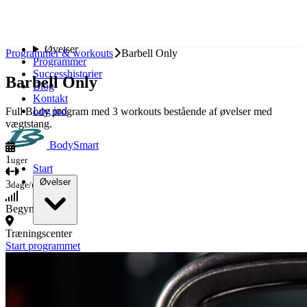
Spring til indhold
Start
Øvelser
Programmer & workouts
Barbell Only
Programmer
Successhistorier
Barbell Only
Blog
Kontakt
Log ind
Full Body program med 3 workouts bestående af øvelser med
vægtstang.
BodySmart
1
uger
Start
Øvelser
3
dage/uge
Begynder
Bryst
Træningscenter
Ryg
Start programmet
Skuldre
Biceps
Triceps
Ben
Baller