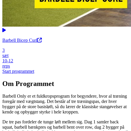
Barbell Bicep Curl
3
sæt
10-12
reps
Start programmet
Om Programmet
Barbell Only er et fuldkropsprogram for begyndere, hvor al træning
foregår med vægtstang. Det består af tre træningspas, der hver
bygger på de store basisløft, så du lærer de klassiske stangøvelser at
kende og opbygger styrke i hele kroppen.
De tre pas fordeler de tunge løft mellem sig. Dag 1 samler back
squat, barbell bænkpres og barbell bent over row, dag 2 bygger på