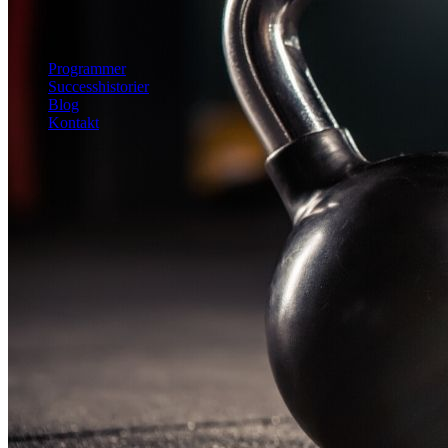
Mave
Helkrop
Se alle øvelser
Programmer
Successhistorier
Blog
Kontakt
Kom i gang
Kom i gang gratis
Log ind