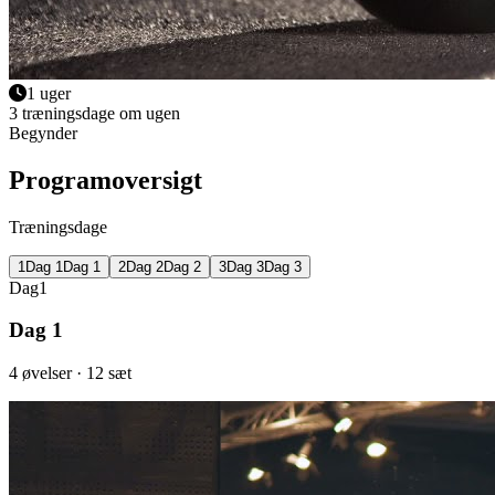
1 uger
3 træningsdage om ugen
Begynder
Programoversigt
Træningsdage
1
Dag
1
Dag 1
2
Dag
2
Dag 2
3
Dag
3
Dag 3
Dag
1
Dag 1
4
øvelser
· 12 sæt