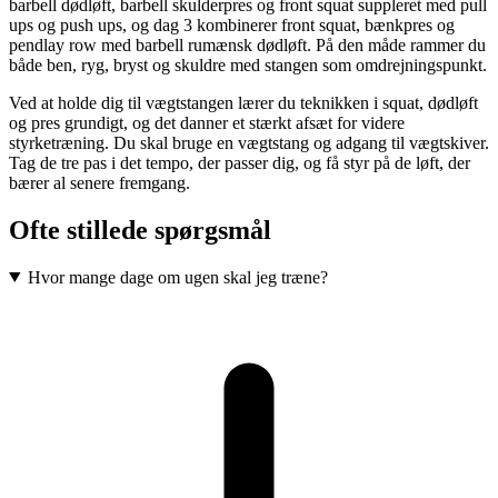
barbell dødløft, barbell skulderpres og front squat suppleret med pull
ups og push ups, og dag 3 kombinerer front squat, bænkpres og
pendlay row med barbell rumænsk dødløft. På den måde rammer du
både ben, ryg, bryst og skuldre med stangen som omdrejningspunkt.
Ved at holde dig til vægtstangen lærer du teknikken i squat, dødløft
og pres grundigt, og det danner et stærkt afsæt for videre
styrketræning. Du skal bruge en vægtstang og adgang til vægtskiver.
Tag de tre pas i det tempo, der passer dig, og få styr på de løft, der
bærer al senere fremgang.
Ofte stillede spørgsmål
Hvor mange dage om ugen skal jeg træne?