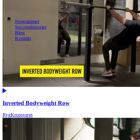
Mave
Helkrop
Se alle øvelser
Programmer
Successhistorier
Blog
Kontakt
Kom i gang
Kom i gang gratis
Log ind
Inverted Bodyweight Row
Ryg
Kropsvægt