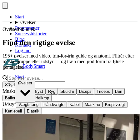
Spring til indhold
Start
Øvelser
Programmer
Øvelsesbibliotek
Successhistorier
Blog
Find den rigtige øvelse
Kontakt
Log ind
195+ øvelser med video, trin-for-trin guide og anatomi. Filtrér efter
muskelgruppe eller udstyr — og træn med god form fra første
BodySmart
gentagelse.
Start
Øvelser
Ryd filtre
Muskelgruppe
Bryst
Ryg
Skuldre
Biceps
Triceps
Ben
Baller
Mave
Helkrop
Bryst
Udstyr
Vægtstang
Håndvægte
Kabel
Maskine
Kropsvægt
Ryg
Kettlebell
Elastik
Skuldre
Biceps
Triceps
Ben
Baller