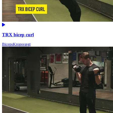
TRX bicep curl
Biceps
Kropsvægt