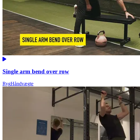
Single arm bend over row
Ryg
Håndvægte