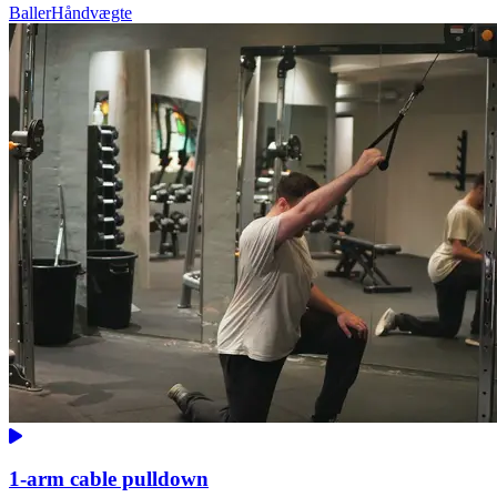
Baller
Håndvægte
1-arm cable pulldown