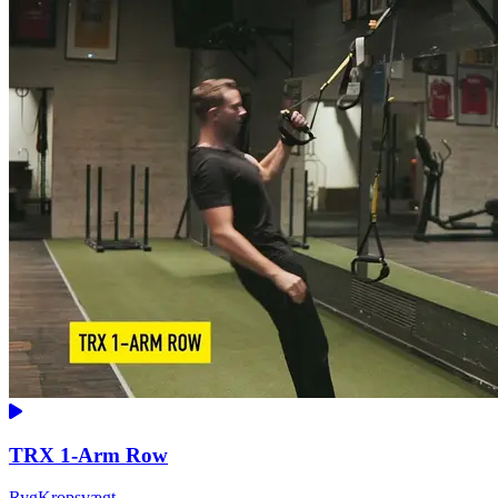
TRX 1-Arm Row
Ryg
Kropsvægt