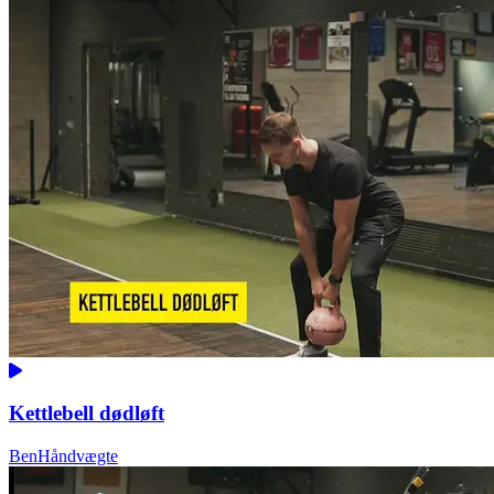
Kettlebell dødløft
Ben
Håndvægte