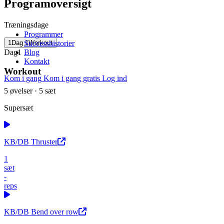
Programoversigt
Mave
Helkrop
Se alle øvelser
Træningsdage
Programmer
1
Dag
1
Workout
Successhistorier
Dag
1
Blog
Kontakt
Workout
Kom i gang
Kom i gang gratis
Log ind
5
øvelser
· 5 sæt
Supersæt
KB/DB Thruster
1
sæt
-
reps
KB/DB Bend over row