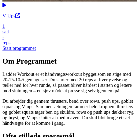
V Ups
1
sæt
-
reps
Start programmet
Om Programmet
Ladder Workout er et håndvægtsworkout bygget som en stige med
20-15-10-5 gentagelser. Du starter med 20 reps af hver øvelse og
tæller ned for hver runde, så passet bliver hårdest i starten og lettere
mod slutningen – en sjov måde at presse sig selv igennem på.
Du arbejder dig gennem thrusters, bend over rows, push ups, goblet
squats og V ups. Sammensætningen rammer hele kroppen: thrusters
og goblet squats tager ben og skuldre, rows og push ups dækker ryg
og bryst, og V ups slutter af med maven. Du skal blot bruge et sæt
håndvægte for at komme i gang.
Ofte stillede spørgsmål