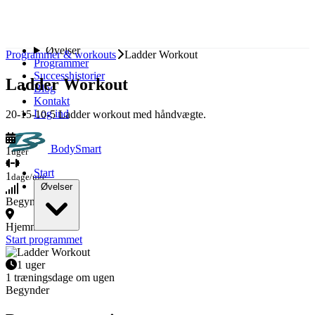
Spring til indhold
Start
Øvelser
Programmer & workouts
Ladder Workout
Programmer
Successhistorier
Ladder Workout
Blog
Kontakt
Log ind
20-15-10-5 Ladder workout med håndvægte.
BodySmart
1
uger
Start
1
dage/uge
Øvelser
Begynder
Hjemme
Bryst
Start programmet
Ryg
Skuldre
1 uger
Biceps
1 træningsdage om ugen
Triceps
Begynder
Ben
Baller