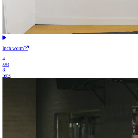
Inch worm
4
sæt
8
reps