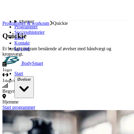
Spring til indhold
Start
Øvelser
Programmer & workouts
Quickie
Programmer
Successhistorier
Quickie
Blog
Kontakt
Log ind
Et hurtigt program bestående af øvelser med håndvægt og
kropsvægt.
BodySmart
1
uger
Start
Øvelser
1
dage/uge
Begynder
Bryst
Hjemme
Ryg
Start programmet
Skuldre
Biceps
Triceps
Ben
Baller