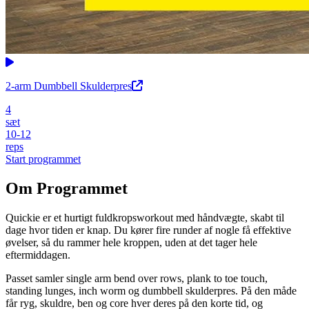
2-arm Dumbbell Skulderpres
4
sæt
10-12
reps
Start programmet
Om Programmet
Quickie er et hurtigt fuldkropsworkout med håndvægte, skabt til
dage hvor tiden er knap. Du kører fire runder af nogle få effektive
øvelser, så du rammer hele kroppen, uden at det tager hele
eftermiddagen.
Passet samler single arm bend over rows, plank to toe touch,
standing lunges, inch worm og dumbbell skulderpres. På den måde
får ryg, skuldre, ben og core hver deres på den korte tid, og