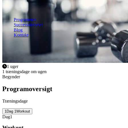
Mave
Helkrop
Se alle øvelser
Programmer
Successhistorier
Blog
Kontakt
Kom i gang
Kom i gang gratis
Log ind
1 uger
1 træningsdage om ugen
Begynder
Programoversigt
Træningsdage
1
Dag
1
Workout
Dag
1
Workout