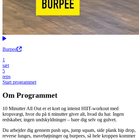
Burpee
1
sæt
5
reps
Start programmet
Om Programmet
10 Minutter All Out er et kort og intenst HIIT-workout med
kropsvægt, hvor du på ti minutter giver alt, hvad du har. Ingen
redskaber, ingen undskyldninger – bare dig selv og gulvet.
Du arbejder dig gennem push ups, jump squats, side plank hip drop,
reverse lunges, mavebøjninger og burpees, så hele kroppen kommer