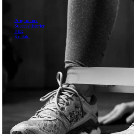
Mave
Helkrop
Se alle øvelser
Programmer
Successhistorier
Blog
Kontakt
Kom i gang
Kom i gang gratis
Log ind