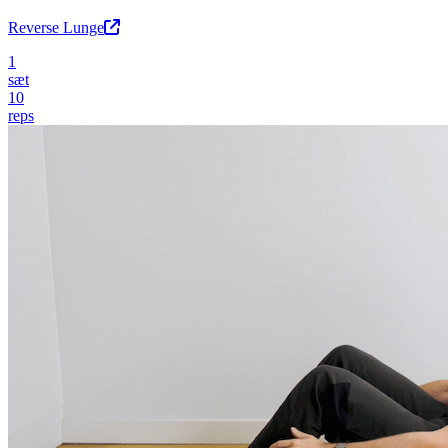
Reverse Lunge
1
sæt
10
reps