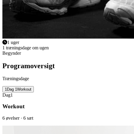
1 uger
1 træningsdage om ugen
Begynder
Programoversigt
Træningsdage
1
Dag
1
Workout
Dag
1
Workout
6
øvelser
· 6 sæt