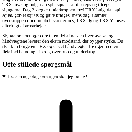
TRX rows og bulgarian split squats samt biceps og triceps i
slyngerne. Dag 2 vægter underkroppen med TRX bulgarian split
squat, goblet squats og glute bridges, mens dag 3 samler
overkroppen om dumbbell skulderpres, TRX fly og TRX Y raises
efterfulgt af armarbejde.
Slyngetræneren gør core til en del af næsten hver øvelse, og
håndvægtene leverer den ekstra modstand, der bygger styrke. Du
skal kun bruge en TRX og et sæt håndvægte. Tre uger med en
fleksibel blanding af krop, overkrop og underkrop.
Ofte stillede spørgsmål
Hvor mange dage om ugen skal jeg træne?