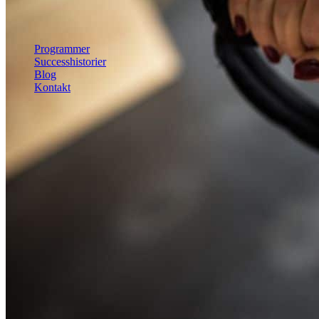
Mave
Helkrop
Se alle øvelser
Programmer
Successhistorier
Blog
Kontakt
Kom i gang
Kom i gang gratis
Log ind