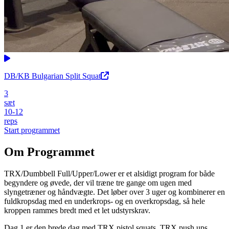
DB/KB Bulgarian Split Squat
3
sæt
10-12
reps
Start programmet
Om Programmet
TRX/Dumbbell Full/Upper/Lower er et alsidigt program for både
begyndere og øvede, der vil træne tre gange om ugen med
slyngetræner og håndvægte. Det løber over 3 uger og kombinerer en
fuldkropsdag med en underkrops- og en overkropsdag, så hele
kroppen rammes bredt med et let udstyrskrav.
Dag 1 er den brede dag med TRX pistol squats, TRX push ups,