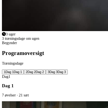
3 uger
3 træningsdage om ugen
Begynder
Programoversigt
Træningsdage
1
Dag
1
Dag 1
2
Dag
2
Dag 2
3
Dag
3
Dag 3
Dag
1
Dag 1
7
øvelser
· 21 sæt