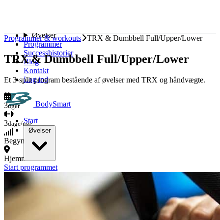
Spring til indhold
Start
Øvelser
Programmer & workouts
TRX & Dumbbell Full/Upper/Lower
Programmer
Successhistorier
TRX & Dumbbell Full/Upper/Lower
Blog
Kontakt
Log ind
Et 3-split program bestående af øvelser med TRX og håndvægte.
BodySmart
3
uger
Start
3
dage/uge
Øvelser
Begynder
Hjemme
Bryst
Start programmet
Ryg
Skuldre
Biceps
Triceps
Ben
Baller