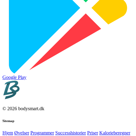
Google Play
© 2026 bodysmart.dk
Sitemap
Hjem
Øvelser
Programmer
Successhistorier
Priser
Kalorieberegner