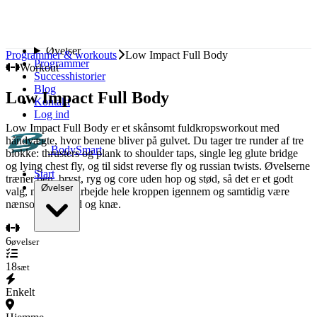
Spring til indhold
Start
Øvelser
Programmer & workouts
Low Impact Full Body
Programmer
Workout
Successhistorier
Blog
Low Impact Full Body
Kontakt
Log ind
Low Impact Full Body er et skånsomt fuldkropsworkout med
håndvægte, hvor benene bliver på gulvet. Du tager tre runder af tre
BodySmart
blokke: thrusters og plank to shoulder taps, single leg glute bridge
og lying chest fly, og til sidst reverse fly og russian twists. Øvelserne
Start
træner ben, bryst, ryg og core uden hop og stød, så det er et godt
Øvelser
valg, når du vil arbejde hele kroppen igennem og samtidig være
nænsom mod led og knæ.
Bryst
6
øvelser
Ryg
Skuldre
18
sæt
Biceps
Triceps
Enkelt
Ben
Baller