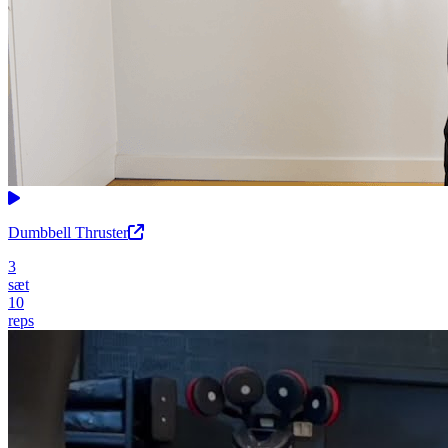
Dumbbell Thruster
3
sæt
10
reps