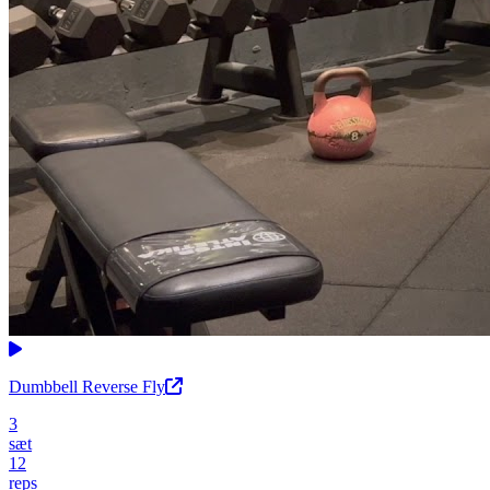
Dumbbell Reverse Fly
3
sæt
12
reps