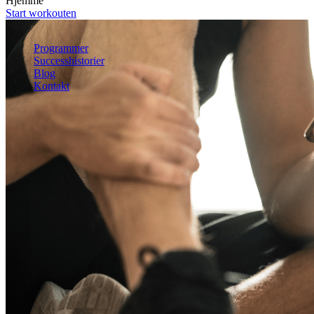
Hjemme
Mave
Start workouten
Helkrop
Se alle øvelser
Programmer
Successhistorier
Blog
Kontakt
Kom i gang
Kom i gang gratis
Log ind