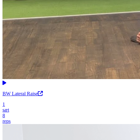
BW Lateral Raise
1
sæt
8
reps