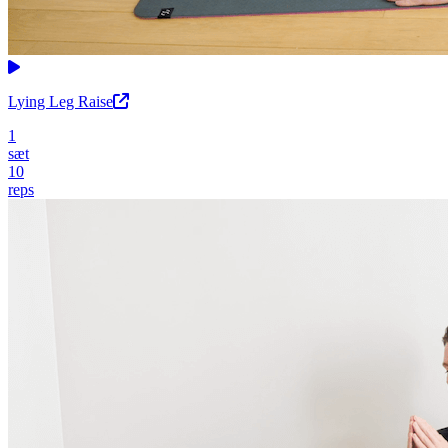
Lying Leg Raise
1
sæt
10
reps