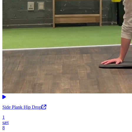
Side Plank Hip Drop
1
sæt
8