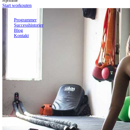
Hjemme
Mave
Start workouten
Helkrop
Se alle øvelser
Programmer
Successhistorier
Blog
Kontakt
Kom i gang
Kom i gang gratis
Log ind