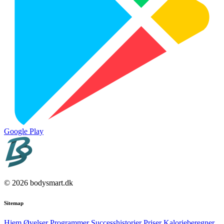
Google Play
© 2026 bodysmart.dk
Sitemap
Hjem
Øvelser
Programmer
Successhistorier
Priser
Kalorieberegner