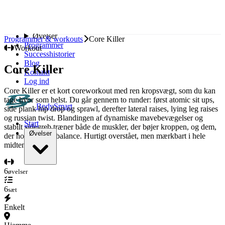
Spring til indhold
Start
Øvelser
Programmer & workouts
Core Killer
Programmer
Workout
Successhistorier
Blog
Core Killer
Kontakt
Log ind
Core Killer er et kort coreworkout med ren kropsvægt, som du kan
tage hvor som helst. Du går gennem to runder: først atomic sit ups,
BodySmart
side plank hip drop og sprawl, derefter lateral raises, lying leg raises
og russian twist. Blandingen af dynamiske mavebevægelser og
Start
stabilt sidegreb træner både de muskler, der bøjer kroppen, og dem,
Øvelser
der holder den i balance. Hurtigt overstået, men mærkbart i hele
midten.
Bryst
6
øvelser
Ryg
Skuldre
6
sæt
Biceps
Triceps
Enkelt
Ben
Baller