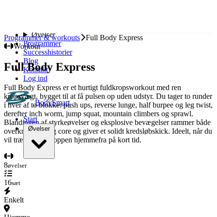
Spring til indhold
Start
Øvelser
Programmer & workouts
Full Body Express
Programmer
Workout
Successhistorier
Blog
Full Body Express
Kontakt
Log ind
Full Body Express er et hurtigt fuldkropsworkout med ren
kropsvægt, bygget til at få pulsen op uden udstyr. Du tager to runder
BodySmart
i hver af to blokke: push ups, reverse lunge, half burpee og leg twist,
derefter inch worm, jump squat, mountain climbers og sprawl.
Start
Blandingen af styrkeøvelser og eksplosive bevægelser rammer både
Øvelser
overkrop, ben og core og giver et solidt kredsløbskick. Ideelt, når du
vil træne hele kroppen hjemmefra på kort tid.
Bryst
8
øvelser
Ryg
Skuldre
16
sæt
Biceps
Triceps
Enkelt
Ben
Baller