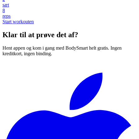
sæt
8
reps
Start workouten
Klar til at prøve det af?
Hent appen og kom i gang med BodySmart helt gratis. Ingen
kreditkort, ingen binding.