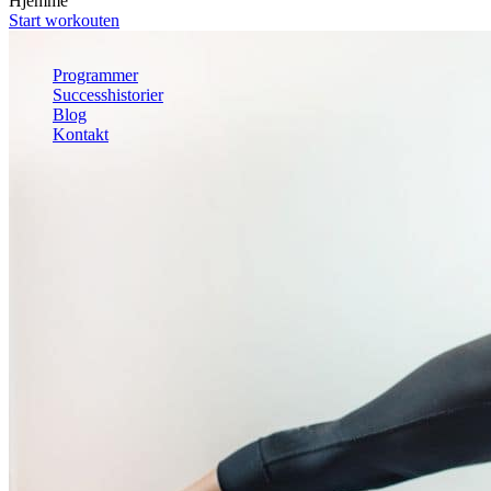
Hjemme
Mave
Start workouten
Helkrop
Se alle øvelser
Programmer
Successhistorier
Blog
Kontakt
Kom i gang
Kom i gang gratis
Log ind